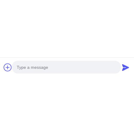
Tags:
monitor com painel tn
Painel LCD
Ecrãs LCD Industriais
Produtos Similares
Photo
Video Call
Audio Call