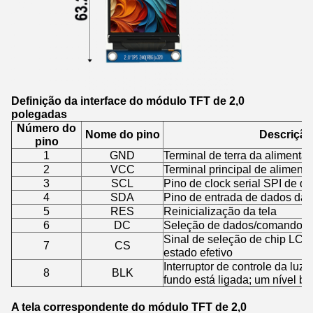
Definição da interface do módulo TFT de 2,0
polegadas
Número do
Nome do pino
Descrição
pino
1
GND
Terminal de terra da alimenta
2
VCC
Terminal principal de alimenta
3
SCL
Pino de clock serial SPI de qua
4
SDA
Pino de entrada de dados da po
5
RES
Reinicialização da tela
6
DC
Seleção de dados/comando 
Sinal de seleção de chip LCD
7
CS
estado efetivo
Interruptor de controle da luz 
8
BLK
fundo está ligada; um nível ba
A tela correspondente do módulo TFT de 2,0