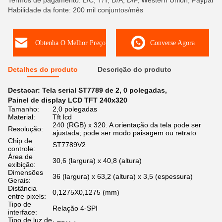
Termos de pagamento: L/C, T/T, D/A, D/P, Western Union, Paypal
Habilidade da fonte: 200 mil conjuntos/mês
Obtenha O Melhor Preço
Converse Agora
Detalhes do produto
Descrição do produto
Destacar:
Tela serial ST7789 de 2
,
0 polegadas
,
Painel de display LCD TFT 240x320
Tamanho:
2,0 polegadas
Material:
Tft lcd
240 (RGB) x 320. A orientação da tela pode ser
Resolução:
ajustada; pode ser modo paisagem ou retrato
Chip de
ST7789V2
controle:
Área de
30,6 (largura) x 40,8 (altura)
exibição:
Dimensões
36 (largura) x 63,2 (altura) x 3,5 (espessura)
Gerais:
Distância
0,1275X0,1275 (mm)
entre pixels:
Tipo de
Relação 4-SPI
interface:
Tipo de luz de