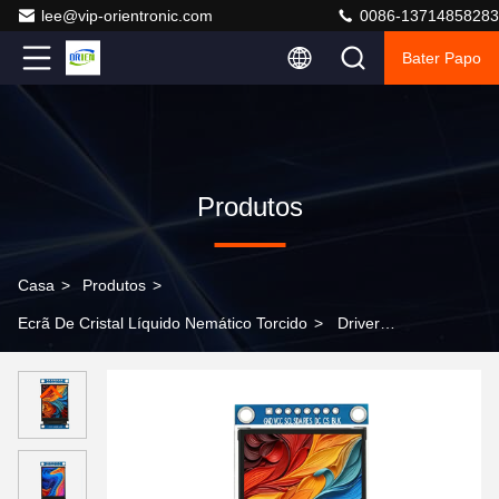
lee@vip-orientronic.com
0086-13714858283
Bater Papo
Produtos
Casa
>
Produtos
>
Ecrã De Cristal Líquido Nemático Torcido
>
Driver
ST7789 de 2,0 polegadas para tela de porta serial com
painel de display LCD TFT 240x320, display LCD de
segmento, LCD de segmento