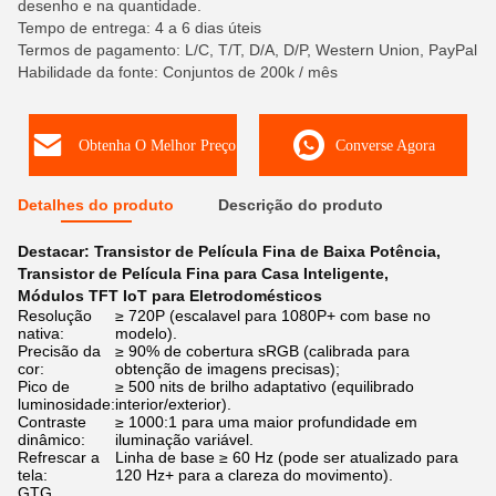
desenho e na quantidade.
Tempo de entrega: 4 a 6 dias úteis
Termos de pagamento: L/C, T/T, D/A, D/P, Western Union, PayPal
Habilidade da fonte: Conjuntos de 200k / mês
Obtenha O Melhor Preço
Converse Agora
Detalhes do produto
Descrição do produto
Destacar:
Transistor de Película Fina de Baixa Potência
,
Transistor de Película Fina para Casa Inteligente
,
Módulos TFT IoT para Eletrodomésticos
Resolução
≥ 720P (escalavel para 1080P+ com base no
nativa:
modelo).
Precisão da
≥ 90% de cobertura sRGB (calibrada para
cor:
obtenção de imagens precisas);
Pico de
≥ 500 nits de brilho adaptativo (equilibrado
luminosidade:
interior/exterior).
Contraste
≥ 1000:1 para uma maior profundidade em
dinâmico:
iluminação variável.
Refrescar a
Linha de base ≥ 60 Hz (pode ser atualizado para
tela:
120 Hz+ para a clareza do movimento).
GTG