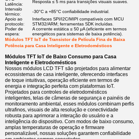
Resposta ≤ 5 ms para transições visuais suaves.
Latência:
Intervalo
-30°C a +85°C confiabilidade industrial.
térmico:
Apoio ao
Interfaces SPI/I2C/MIPI compatíveis com MCU
protocolo:
STM32/ARM; ferramentas SDK incluídas.
Poder de
A corrente estática ≤ 50 μA (eficiente em termos
espera:
energéticos para sistemas de baixa potência).
Módulos TFT IoT de Transistor de Película Fina de Baixa
Potência para Casa Inteligente e Eletrodomésticos
Módulos TFT IoT de Baixo Consumo para Casa
Inteligente e Eletrodomésticos
Nossos módulos LCD TFT são projetados para alimentar
ecossistemas de casa inteligente, oferecendo interfaces
de toque intuitivas, operação eficiente em termos de
energia e integração perfeita com plataformas IoT.
Projetados para controles de eletrodomésticos
inteligentes, telas de câmeras de segurança e painéis de
monitoramento ambiental, esses módulos combinam perfis
ultrafinos, visuais de alta resolução e conectividade
robusta para aprimorar a interação do usuário e a
inteligência do dispositivo. Com modos de baixo consumo,
amplas temperaturas de operação e firmware
personalizável, nossas soluções garantem confiabilidade