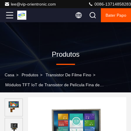
lee@vip-orientronic.com
0086-13714858283
Bater Papo
Produtos
Casa
>
Produtos
>
Transistor De Filme Fino
>
Módulos TFT IoT de Transistor de Película Fina de
Baixa Potência para Casa Inteligente e Eletrodomésticos