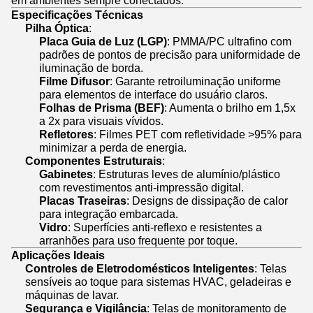
em ambientes sempre conectados.
Especificações Técnicas
Pilha Óptica
:
Placa Guia de Luz (LGP)
: PMMA/PC ultrafino com
padrões de pontos de precisão para uniformidade de
iluminação de borda.
Filme Difusor
: Garante retroiluminação uniforme
para elementos de interface do usuário claros.
Folhas de Prisma (BEF)
: Aumenta o brilho em 1,5x
a 2x para visuais vívidos.
Refletores
: Filmes PET com refletividade >95% para
minimizar a perda de energia.
Componentes Estruturais
:
Gabinetes
: Estruturas leves de alumínio/plástico
com revestimentos anti-impressão digital.
Placas Traseiras
: Designs de dissipação de calor
para integração embarcada.
Vidro
: Superfícies anti-reflexo e resistentes a
arranhões para uso frequente por toque.
Aplicações Ideais
Controles de Eletrodomésticos Inteligentes
: Telas
sensíveis ao toque para sistemas HVAC, geladeiras e
máquinas de lavar.
Segurança e Vigilância
: Telas de monitoramento de