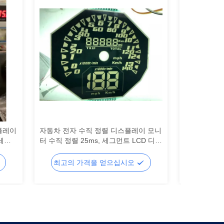
플레이
자동차 전자 수직 정렬 디스플레이 모니
의료기기 Va
,세그
터 수직 정렬 25ms, 세그먼트 LCD 디스
COB 세그먼
CD
플레이, 세그먼트 LCD
강 모니터,세
그먼트 LCD
최고의 가격을 얻으십시오
최고의