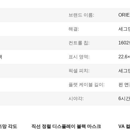
브랜드 이름:
ORI
해결:
세그
컨트롤 칩:
160
색
표시 영역:
22.6
픽셀 피치:
세그
플랫 케이블 길이:
핀 연
시야각:
6시
조망 각도
직선 정렬 디스플레이 블랙 마스크
VA 