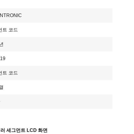
ENTRONIC
먼트 코드
2년
×19
먼트 코드
결
간
컬러 세그먼트 LCD 화면