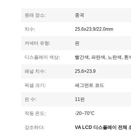
원래 장소:
중국
치수:
25.6x23.9/22.0mm
커넥터 유형:
핀
디스플레이 색상:
빨간색, 파란색, 노란색, 흰
패널 치수:
25.6×23.9
픽셀 크기:
세그먼트 코드
핀 수:
11핀
작동 온도:
-20~70°C
강조하다:
VA LCD 디스플레이 전체 