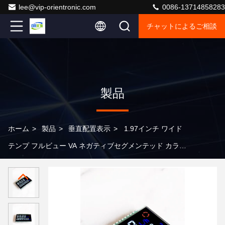
lee@vip-orientronic.com
0086-13714858283
チャットによるご相談
製品
ホーム
>
製品
>
垂直配置表示
>
1.97インチ ワイド
テンプ フルビュー VA ネガティブセグメンテッド カラー
LCD ディスプレイ サイズ オーダーメイド