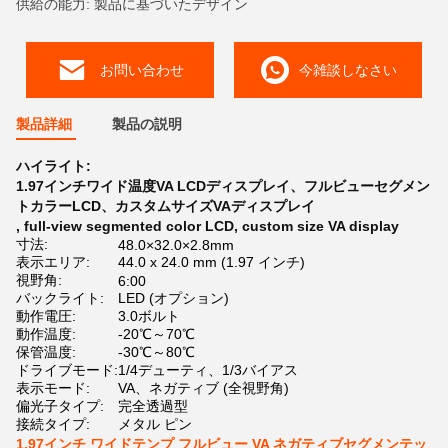
供給の能力: 製品に基づいたデザイン
お問い合わせ
今雑談しなさい
製品詳細
製品の説明
ハイライト:
1.97インチワイド温度VA LCDディスプレイ、フルビューセグメン
トカラーLCD、カスタムサイズVAディスプレイ
,
full-view segmented color LCD
,
custom size VA display
寸法:
48.0×32.0×2.8mm
表示エリア:
44.0 x 24.0 mm (1.97 インチ)
視野角:
6:00
バックライト:
LED (オプション)
動作電圧:
3.0ボルト
動作温度:
-20℃～70℃
保管温度:
-30℃～80℃
ドライブモード:
1/4デューティ、1/3バイアス
表示モード:
VA、ネガティブ (全視野角)
偏光子タイプ:
完全透過型
接続タイプ:
メタル ピン
1.97インチ ワイドテンプ フルビュー VA ネガティブセグメンテッ