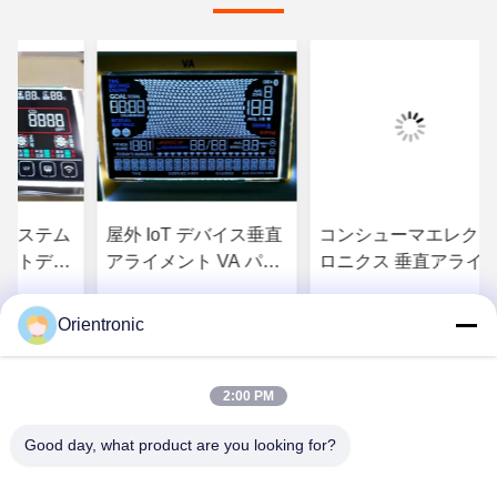
システム
屋外 IoT デバイス垂直
コンシューマエレクト
ントディ
アライメント VA パネ
ロニクス 垂直アライナ
視システム
ル 4K VA モニター
メントディスプレイ
ントモニ
1000cd/m2、セグメン
200cd/M2 垂直アライ
Orientronic
合わせ
お問い合わせ
お問い合わせ
トLCD
ト LCD ディスプレ
ナメントディスプレイ,
、セグメ
イ、セグメント LCD
セグメントLCDディス
プレイ,セグメント
2:00 PM
LCD
Good day, what product are you looking for?