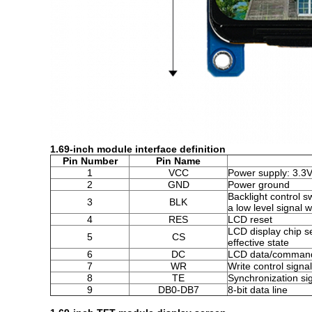
1.69-inch module interface definition
Pin Number
Pin Name
1
VCC
Power supply: 3.3
2
GND
Power ground
Backlight control sw
3
BLK
a low level signal wi
4
RES
LCD reset
LCD display chip se
5
CS
effective state
6
DC
LCD data/command 
7
WR
Write control signa
8
TE
Synchronization si
9
DB0-DB7
8-bit data line