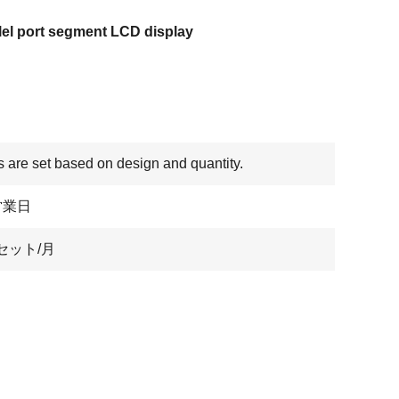
lel port segment LCD display
s are set based on design and quantity.
営業日
セット/月