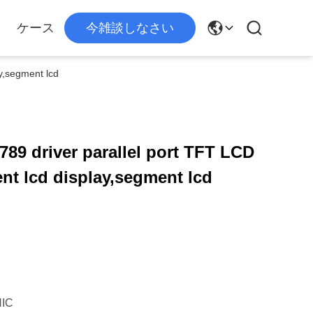
ケース
今雑談しなさい
y,segment lcd
789 driver parallel port TFT LCD
nt lcd display,segment lcd
IC