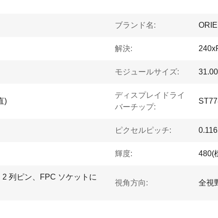
ブランド名:
ORI
解決:
240x
モジュールサイズ:
31.0
ディスプレイドライ
直)
ST77
バーチップ:
ト
ピクセルピッチ:
0.11
輝度:
480(
ピン、2 列ピン、FPC ソケットに
視角方向:
全視