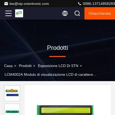
lee@vip-orientronic.com
0086-13714858283
Chiacchierata
Prodotti
Casa
>
Prodotti
>
Esposizione LCD Di STN
>
LCM4002A Modulo di visualizzazione LCD di carattere,
3.3V/5V, retroilluminazione blu o giallo-verde, COB,
driver KS0066