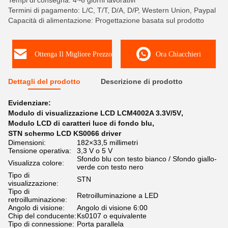
Tempi di consegna: 4~6 giorni lavorativi
Termini di pagamento: L/C, T/T, D/A, D/P, Western Union, Paypal
Capacità di alimentazione: Progettazione basata sul prodotto
Ottenga Il Migliore Prezzo
Ora Chiacchieri
Dettagli del prodotto
Descrizione di prodotto
Evidenziare:
Modulo di visualizzazione LCD LCM4002A 3.3V/5V
,
Modulo LCD di caratteri luce di fondo blu
,
STN schermo LCD KS0066 driver
Dimensioni:
182×33,5 millimetri
Tensione operativa:
3,3 V o 5 V
Sfondo blu con testo bianco / Sfondo giallo-
Visualizza colore:
verde con testo nero
Tipo di
STN
visualizzazione:
Tipo di
Retroilluminazione a LED
retroilluminazione:
Angolo di visione:
Angolo di visione 6:00
Chip del conducente:
Ks0107 o equivalente
Tipo di connessione:
Porta parallela