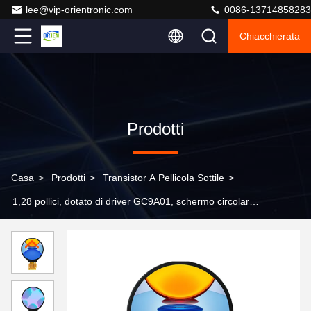
lee@vip-orientronic.com
0086-13714858283
Chiacchierata
Prodotti
Casa
>
Prodotti
>
Transistor A Pellicola Sottile
>
1,28 pollici, dotato di driver GC9A01, schermo circolare
TFT ad alta definizione, modulo TFT