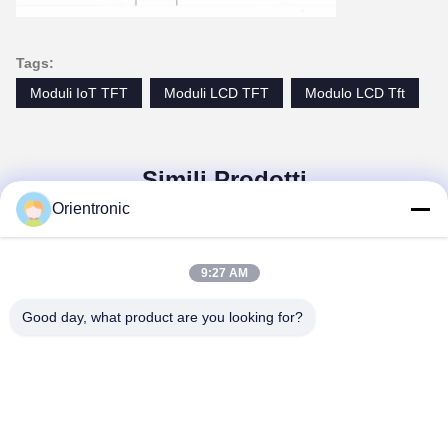
Tags:
Moduli IoT TFT
Moduli LCD TFT
Modulo LCD Tft
Simili Prodotti
Orientronic
9:27 AM
Good day, what product are you looking for?
 a film sottile
Display LCD TFT RGB
Moduli LCD TFT a 
ale,
di grado medico
sottile 800x480 pe