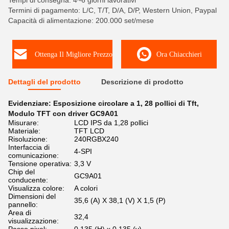
Tempi di consegna: 4~6 giorni lavorativi
Termini di pagamento: L/C, T/T, D/A, D/P, Western Union, Paypal
Capacità di alimentazione: 200.000 set/mese
Ottenga Il Migliore Prezzo
Ora Chiacchieri
Dettagli del prodotto
Descrizione di prodotto
Evidenziare:
Esposizione circolare a 1
,
28 pollici di Tft
,
Modulo TFT con driver GC9A01
Misurare:
LCD IPS da 1,28 pollici
Materiale:
TFT LCD
Risoluzione:
240RGBX240
Interfaccia di
4-SPI
comunicazione:
Tensione operativa:
3,3 V
Chip del
GC9A01
conducente:
Visualizza colore:
A colori
Dimensioni del
35,6 (A) X 38,1 (V) X 1,5 (P)
pannello:
Area di
32,4
visualizzazione: