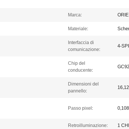
Marca:
ORI
Materiale:
Sche
Interfaccia di
4-SPI
comunicazione:
Chip del
GC9
conducente:
Dimensioni del
16,12
pannello:
Passo pixel:
0,108
Retroilluminazione:
1 CH