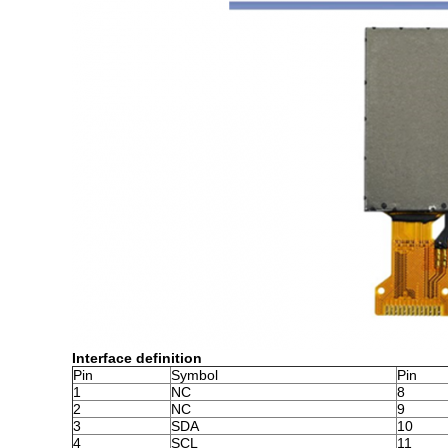
Interface definition
Pin
Symbol
Pin
1
NC
8
2
NC
9
3
SDA
10
4
SCL
11