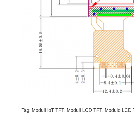
Tag:
Moduli IoT TFT
,
Moduli LCD TFT
,
Modulo LCD T