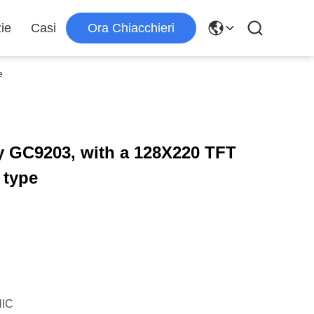
zie
Casi
Ora Chiacchieri
e
by GC9203, with a 128X220 TFT
 type
IC