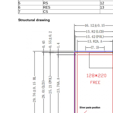
5
RS
12
6
RES
13
7
CS
Structural drawing