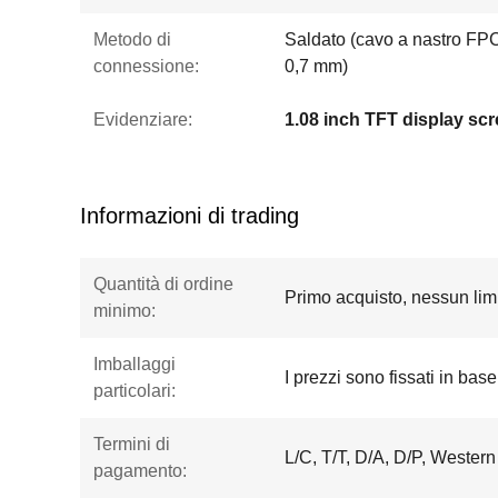
Metodo di
Saldato (cavo a nastro FPC
connessione:
0,7 mm)
Evidenziare:
1.08 inch TFT display sc
Informazioni di trading
Quantità di ordine
Primo acquisto, nessun limi
minimo:
Imballaggi
I prezzi sono fissati in base
particolari:
Termini di
L/C, T/T, D/A, D/P, Wester
pagamento: