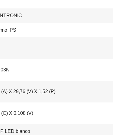
ENTRONIC
rmo IPS
203N
 (A) X 29,76 (V) X 1,52 (P)
 (O) X 0,108 (V)
IP LED bianco