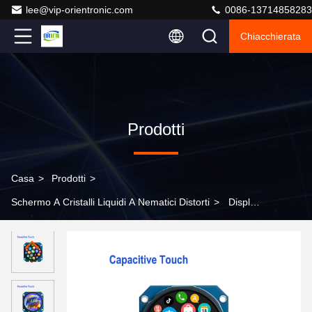
lee@vip-orientronic.com
0086-13714858283
Chiacchierata
Prodotti
Casa
>
Prodotti
>
Schermo A Cristalli Liquidi A Nematici Distorti
>
Display
LCD TFT da 1,28 pollici, schermo IPS, display circolare,
touchscreen capacitivo, driver GC9A01, display LCD a
segmenti, LCD a segmenti