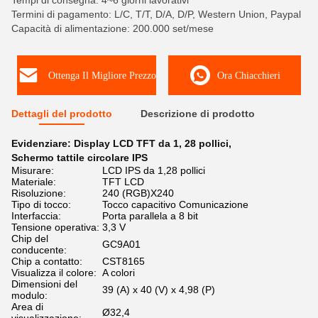
Tempi di consegna: 4~6 giorni lavorativi
Termini di pagamento: L/C, T/T, D/A, D/P, Western Union, Paypal
Capacità di alimentazione: 200.000 set/mese
Ottenga Il Migliore Prezzo
Ora Chiacchieri
Dettagli del prodotto
Descrizione di prodotto
Evidenziare:
Display LCD TFT da 1
,
28 pollici
,
Schermo tattile circolare IPS
Misurare:
LCD IPS da 1,28 pollici
Materiale:
TFT LCD
Risoluzione:
240 (RGB)X240
Tipo di tocco:
Tocco capacitivo Comunicazione
Interfaccia:
Porta parallela a 8 bit
Tensione operativa:
3,3 V
Chip del
GC9A01
conducente:
Chip a contatto:
CST8165
Visualizza il colore:
A colori
Dimensioni del
39 (A) x 40 (V) x 4,98 (P)
modulo:
Area di
Ø32,4