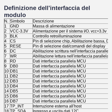
Definizione dell'interfaccia del
modulo
N.
Simbolo
Descrizione
1
GND
Massa di alimentazione
2
VCC-3.3V
Alimentazione per il sistema I/O. vcc=3.3v
3
BLK
Controllo retroilluminazione
4
CS
Pin di selezione chip, Abilitazione bassa, Dis
5
RESE
Pin di selezione dati/comandi del display
6
DC
Abilitazione scrittura nell'interfaccia paralle
7
WR
Abilitazione lettura nell'interfaccia parallel
8
RD
Dati interfaccia parallela MCU
9
DB0
Dati interfaccia parallela MCU
10
DB1
Dati interfaccia parallela MCU
11
DB2
Dati interfaccia parallela MCU
12
DB3
Dati interfaccia parallela MCU
13
DB4
Dati interfaccia parallela MCU
14
DB5
Dati interfaccia parallela MCU
15
DB6
Dati interfaccia parallela MCU
16
DB7
Dati interfaccia parallela MCU
17
TP_INT
Interruzione esterna all'host
18
TP_SDA
Ingresso e uscita dati 12C