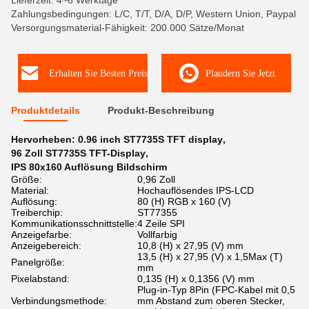
Lieferzeit: 4~6 Werktage
Zahlungsbedingungen: L/C, T/T, D/A, D/P, Western Union, Paypal
Versorgungsmaterial-Fähigkeit: 200.000 Sätze/Monat
Erhalten Sie Besten Preis
Plaudern Sie Jetzt
Produktdetails
Produkt-Beschreibung
Hervorheben:
0.96 inch ST7735S TFT display
,
96 Zoll ST7735S TFT-Display
,
IPS 80x160 Auflösung Bildschirm
Größe:
0,96 Zoll
Material:
Hochauflösendes IPS-LCD
Auflösung:
80 (H) RGB x 160 (V)
Treiberchip:
ST77355
Kommunikationsschnittstelle:
4 Zeile SPI
Anzeigefarbe:
Vollfarbig
Anzeigebereich:
10,8 (H) x 27,95 (V) mm
13,5 (H) x 27,95 (V) x 1,5Max (T)
Panelgröße:
mm
Pixelabstand:
0,135 (H) x 0,1356 (V) mm
Plug-in-Typ 8Pin (FPC-Kabel mit 0,5
Verbindungsmethode:
mm Abstand zum oberen Stecker,