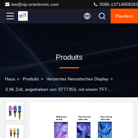
lee@vip-orientronic.com
0086-13714858283
Plaudern
Produits
Haus
>
Produits
>
Verzerrtes Nematisches Display
>
0,96 Zoll, angetrieben von ST7735S, mit einem TFT-
Display von 80x160 Auflösung und IPS-Technologie