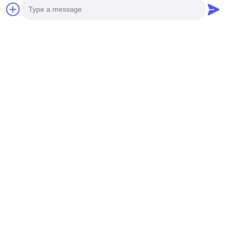
Photo
Video Call
Audio Call