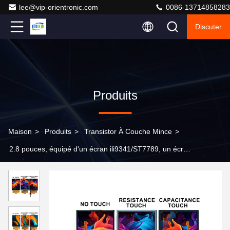
lee@vip-orientronic.com
0086-13714858283
Discuter
Produits
Maison
>
Produits
>
Transistor À Couche Mince
>
2.8 pouces, équipé d'un écran ili9341/ST7789, un écran
TFT haute définition.