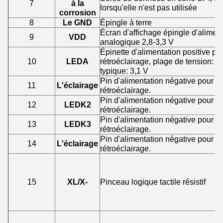
7
à la
lorsqu'elle n'est pas utilisée
corrosion
8
Le GND
Épingle à terre
Écran d'affichage épingle d'alimen
9
VDD
analogique 2,8-3,3 V
Épinette d'alimentation positive po
10
LEDA
rétroéclairage, plage de tension: 3,
typique: 3,1 V
Pin d'alimentation négative pour le
11
L'éclairage
rétroéclairage.
Pin d'alimentation négative pour le
12
LEDK2
rétroéclairage.
Pin d'alimentation négative pour le
13
LEDK3
rétroéclairage.
Pin d'alimentation négative pour le
14
L'éclairage
rétroéclairage.
15
XL/X-
Pinceau logique tactile résistif