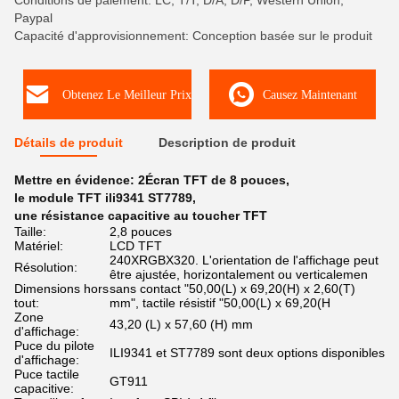
Conditions de paiement: LC, T/T, D/A, D/P, Western Union,
Paypal
Capacité d'approvisionnement: Conception basée sur le produit
Obtenez Le Meilleur Prix
Causez Maintenant
Détails de produit
Description de produit
Mettre en évidence:
2Écran TFT de 8 pouces
,
le module TFT ili9341 ST7789
,
une résistance capacitive au toucher TFT
Taille:
2,8 pouces
Matériel:
LCD TFT
240XRGBX320. L'orientation de l'affichage peut
Résolution:
être ajustée, horizontalement ou verticalemen
Dimensions hors
sans contact "50,00(L) x 69,20(H) x 2,60(T)
tout:
mm", tactile résistif "50,00(L) x 69,20(H
Zone
43,20 (L) x 57,60 (H) mm
d'affichage:
Puce du pilote
ILI9341 et ST7789 sont deux options disponibles
d'affichage:
Puce tactile
GT911
capacitive: