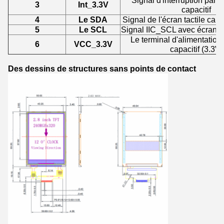
Signal d'interruption par é
3
Int_3.3V
capacitif
4
Le SDA
Signal de l'écran tactile cap
5
Le SCL
Signal IIC_SCL avec écran tac
Le terminal d'alimentation
6
VCC_3.3V
capacitif (3.3V)
Des dessins de structures sans points de contact