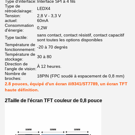
Type d'interface:
Interface SPI à 4 fils
Type de
LEDX4
rétroéclairage:
Tension:
2,8 V - 3,3 V
actuel:
60mA
Consommation
0,2W
d'énergie:
sans contact, contact résistif, contact capacitif
Type tactile:
sont toutes les options disponibles
Température de
-20 à 70 degrés
fonctionnement:
Température de
30 à 80
stockage:
Direction de
À 12 heures.
l'angle de vision:
Nombre de
18PIN (FPC soudé à espacement de 0,8 mm)
broches:
2.8 pouces, équipé d'un écran ili9341/ST7789, un écran TFT
haute définition.
2Taille de l'écran TFT couleur de 0,8 pouce