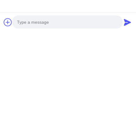
Photo
Video Call
Audio Call
Tags:
Modules TFT IoT
Modules LCD TFT
Module LCD Tft