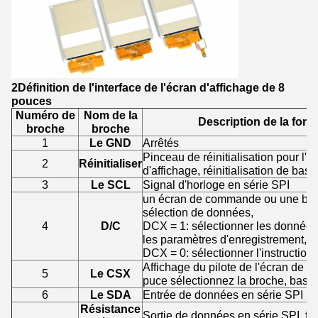
2Définition de l'interface de l'écran d'affichage de 8
pouces
Numéro de
Nom de la
Description de la fonc
broche
broche
1
Le GND
Arrêtés
Pinceau de réinitialisation pour l'é
2
Réinitialiser
d'affichage, réinitialisation de bas
3
Le SCL
Signal d'horloge en série SPI
un écran de commande ou une br
sélection de données,
4
D/C
DCX = 1: sélectionner les données
les paramètres d'enregistrement,
DCX = 0: sélectionner l'instruction 
Affichage du pilote de l'écran de la
5
Le CSX
puce sélectionnez la broche, bas n
6
Le SDA
Entrée de données en série SPI
Résistance
Sortie de données en série SPI, flo