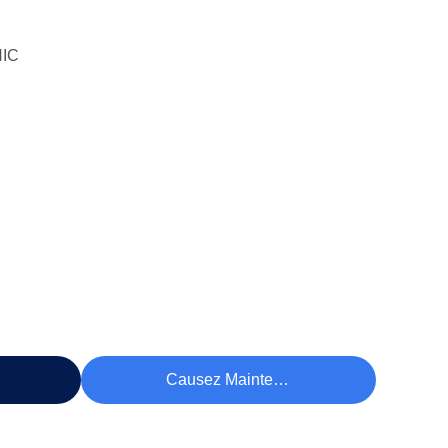
IC
rix
Causez Maintenant