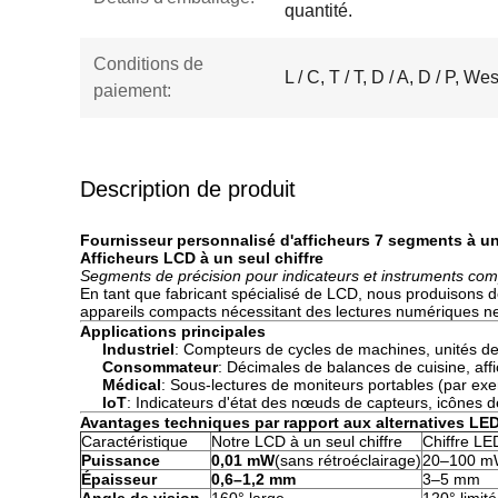
quantité.
Conditions de
L / C, T / T, D / A, D / P, 
paiement:
Description de produit
Fournisseur personnalisé d'afficheurs 7 segments à un 
Afficheurs LCD à un seul chiffre
Segments de précision pour indicateurs et instruments co
En tant que fabricant spécialisé de LCD, nous produisons 
appareils compacts nécessitant des lectures numériques net
Applications principales
Industriel
: Compteurs de cycles de machines, unités de 
Consommateur
: Décimales de balances de cuisine, af
Médical
: Sous-lectures de moniteurs portables (par ex
IoT
: Indicateurs d'état des nœuds de capteurs, icônes d
Avantages techniques par rapport aux alternatives LE
Caractéristique
Notre LCD à un seul chiffre
Chiffre LED
Puissance
0,01 mW
(sans rétroéclairage)
20–100 mW 
Épaisseur
0,6–1,2 mm
3–5 mm