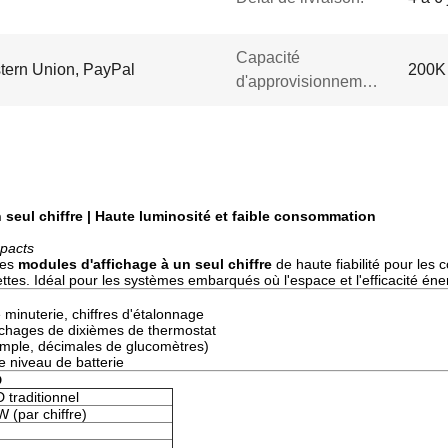
Capacité
Western Union, PayPal
200K 
d'approvisionnement:
seul chiffre | Haute luminosité et faible consommation
mpacts
des
modules d'affichage à un seul chiffre
de haute fiabilité pour les
tes. Idéal pour les systèmes embarqués où l'espace et l'efficacité éner
minuterie, chiffres d'étalonnage
fichages de dixièmes de thermostat
emple, décimales de glucomètres)
e niveau de batterie
D
 traditionnel
(par chiffre)