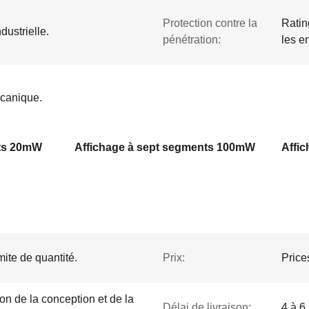
Protection contre la
Ratin
dustrielle.
pénétration:
les e
écanique.
nts 20mW
Affichage à sept segments 100mW
mite de quantité.
Prix:
Price
ion de la conception et de la
Délai de livraison:
4 à 6