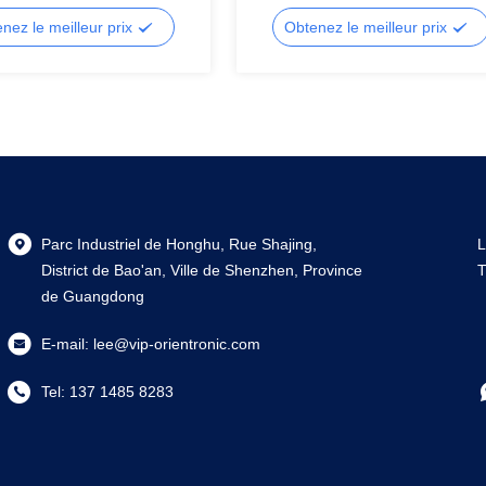
hiffres, affichage LCD
numérique LED à 2 chiffres 2,54 
, LCD segmenté
affichage LCD à segments, LCD à
nez le meilleur prix
Obtenez le meilleur prix
segments
Parc Industriel de Honghu, Rue Shajing,
L
District de Bao'an, Ville de Shenzhen, Province
T
de Guangdong
E-mail:
lee@vip-orientronic.com
Tel:
137 1485 8283