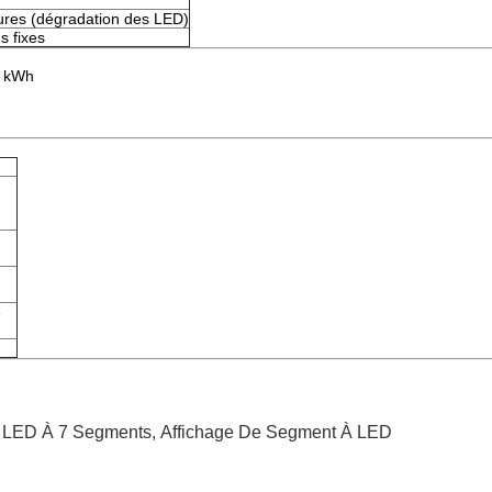
ures (dégradation des LED)
s fixes
, kWh
e
e LED À 7 Segments
,
Affichage De Segment À LED