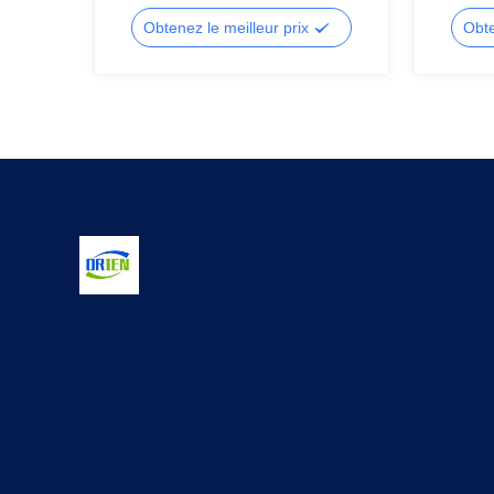
à sept segments,affichage LCD à
LED à 3 c
segments,affichage LCD à segments
segmenté
Obtenez le meilleur prix
Obte