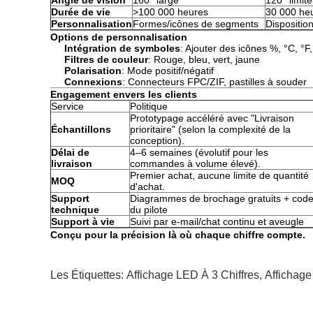
Angle de vision
160° large
120° limité
Durée de vie
>100 000 heures
30 000 he
Personnalisation
Formes/icônes de segments
Disposition
Options de personnalisation
Intégration de symboles
: Ajouter des icônes %, °C, °F
Filtres de couleur
: Rouge, bleu, vert, jaune
Polarisation
: Mode positif/négatif
Connexions
: Connecteurs FPC/ZIF, pastilles à souder
Engagement envers les clients
Service
Politique
Prototypage accéléré avec "Livraison
Échantillons
prioritaire" (selon la complexité de la
conception).
Délai de
4–6 semaines (évolutif pour les
livraison
commandes à volume élevé).
Premier achat, aucune limite de quantité
MOQ
d'achat.
Support
Diagrammes de brochage gratuits + cod
technique
du pilote
Support à vie
Suivi par e-mail/chat continu et aveugle
Conçu pour la précision là où chaque chiffre compte.
Les Étiquettes:
Affichage LED À 3 Chiffres
,
Affichag