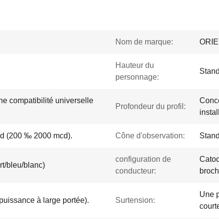
Nom de marque:
ORI
Hauteur du
Stand
personnage:
e compatibilité universelle
Conce
Profondeur du profil:
insta
ard (200 ‰ 2000 mcd).
Cône d'observation:
Stand
configuration de
Catod
t/bleu/blanc)
conducteur:
broch
Une p
 puissance à large portée).
Surtension:
court