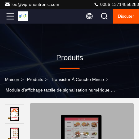
lee@vip-orientronic.com
0086-13714858283
Discuter
Produits
Maison
>
Produits
>
Transistor À Couche Mince
>
Module d'affichage tactile de signalisation numérique et
de point de vente à l'aide d'un transistor à film mince
commercial,affichage LCD segmenté,affichage LCD
segmenté