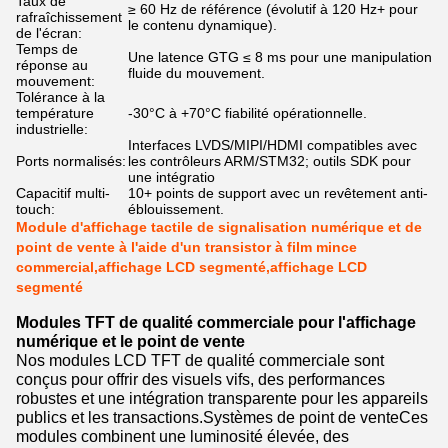
Taux de
≥ 60 Hz de référence (évolutif à 120 Hz+ pour
rafraîchissement
le contenu dynamique).
de l'écran:
Temps de
Une latence GTG ≤ 8 ms pour une manipulation
réponse au
fluide du mouvement.
mouvement:
Tolérance à la
température
-30°C à +70°C fiabilité opérationnelle.
industrielle:
Interfaces LVDS/MIPI/HDMI compatibles avec
Ports normalisés:
les contrôleurs ARM/STM32; outils SDK pour
une intégratio
Capacitif multi-
10+ points de support avec un revêtement anti-
touch:
éblouissement.
Module d'affichage tactile de signalisation numérique et de
point de vente à l'aide d'un transistor à film mince
commercial,affichage LCD segmenté,affichage LCD
segmenté
Modules TFT de qualité commerciale pour l'affichage
numérique et le point de vente
Nos modules LCD TFT de qualité commerciale sont
conçus pour offrir des visuels vifs, des performances
robustes et une intégration transparente pour les appareils
publics et les transactions.Systèmes de point de venteCes
modules combinent une luminosité élevée, des