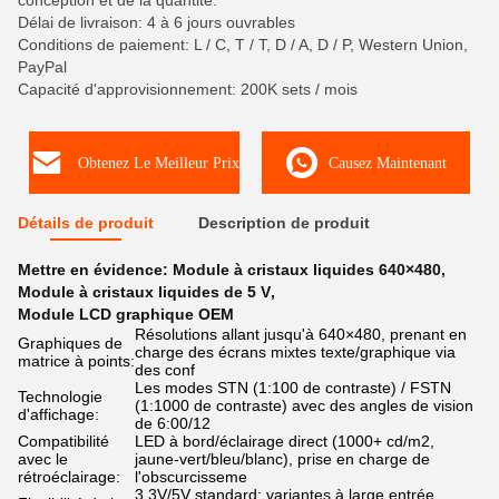
conception et de la quantité.
Délai de livraison: 4 à 6 jours ouvrables
Conditions de paiement: L / C, T / T, D / A, D / P, Western Union,
PayPal
Capacité d'approvisionnement: 200K sets / mois
Obtenez Le Meilleur Prix
Causez Maintenant
Détails de produit
Description de produit
Mettre en évidence:
Module à cristaux liquides 640×480
,
Module à cristaux liquides de 5 V
,
Module LCD graphique OEM
Résolutions allant jusqu'à 640×480, prenant en
Graphiques de
charge des écrans mixtes texte/graphique via
matrice à points:
des conf
Les modes STN (1:100 de contraste) / FSTN
Technologie
(1:1000 de contraste) avec des angles de vision
d'affichage:
de 6:00/12
Compatibilité
LED à bord/éclairage direct (1000+ cd/m2,
avec le
jaune-vert/bleu/blanc), prise en charge de
rétroéclairage:
l'obscurcisseme
3.3V/5V standard; variantes à large entrée