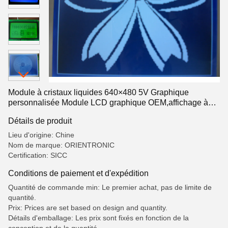
Module à cristaux liquides 640×480 5V Graphique
personnalisée Module LCD graphique OEM,affichage à
cristaux liquides en segment,écran à cristaux liquides en
Détails de produit
segment
Lieu d'origine: Chine
Nom de marque: ORIENTRONIC
Certification: SICC
Conditions de paiement et d'expédition
Quantité de commande min: Le premier achat, pas de limite de
quantité.
Prix: Prices are set based on design and quantity.
Détails d'emballage: Les prix sont fixés en fonction de la