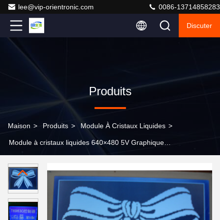
lee@vip-orientronic.com
0086-13714858283
Discuter
Produits
Maison
>
Produits
>
Module À Cristaux Liquides
>
Module à cristaux liquides 640×480 5V Graphique
personnalisée Module LCD graphique OEM,affichage à
cristaux liquides en segment,écran à cristaux liquides en
segment