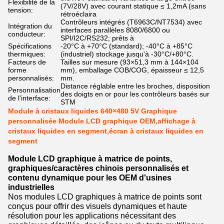
Flexibilité de la
(7V/28V) avec courant statique ≤ 1,2mA (sans
tension:
rétroéclaira
Contrôleurs intégrés (T6963C/NT7534) avec
Intégration du
interfaces parallèles 8080/6800 ou
conducteur:
SPI/I2C/RS232; prêts à
Spécifications
-20°C à +70°C (standard); -40°C à +85°C
thermiques:
(industriel) stockage jusqu'à -30°C/+80°C.
Facteurs de
Tailles sur mesure (93×51,3 mm à 144×104
forme
mm), emballage COB/COG, épaisseur ≤ 12,5
personnalisés:
mm.
Distance réglable entre les broches, disposition
Personnalisation
des doigts en or pour les contrôleurs basés sur
de l'interface:
STM
Module à cristaux liquides 640×480 5V Graphique
personnalisée Module LCD graphique OEM,affichage à
cristaux liquides en segment,écran à cristaux liquides en
segment
Module LCD graphique à matrice de points,
graphiques/caractères chinois personnalisés et
contenu dynamique pour les OEM d'usines
industrielles
Nos modules LCD graphiques à matrice de points sont
conçus pour offrir des visuels dynamiques et haute
résolution pour les applications nécessitant des