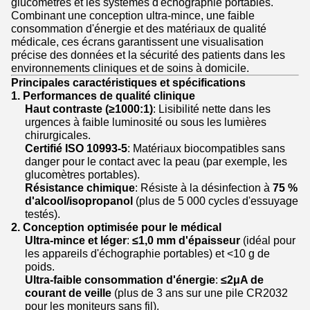
glucomètres et les systèmes d'échographie portables.
Combinant une conception ultra-mince, une faible
consommation d'énergie et des matériaux de qualité
médicale, ces écrans garantissent une visualisation
précise des données et la sécurité des patients dans les
environnements cliniques et de soins à domicile.
Principales caractéristiques et spécifications
1. Performances de qualité clinique
Haut contraste (≥1000:1)
: Lisibilité nette dans les
urgences à faible luminosité ou sous les lumières
chirurgicales.
Certifié ISO 10993-5
: Matériaux biocompatibles sans
danger pour le contact avec la peau (par exemple, les
glucomètres portables).
Résistance chimique
: Résiste à la désinfection à
75 %
d'alcool/isopropanol
(plus de 5 000 cycles d'essuyage
testés).
2. Conception optimisée pour le médical
Ultra-mince et léger
:
≤1,0 mm d'épaisseur
(idéal pour
les appareils d'échographie portables) et <10 g de
poids.
Ultra-faible consommation d'énergie
:
≤2μA de
courant de veille
(plus de 3 ans sur une pile CR2032
pour les moniteurs sans fil).