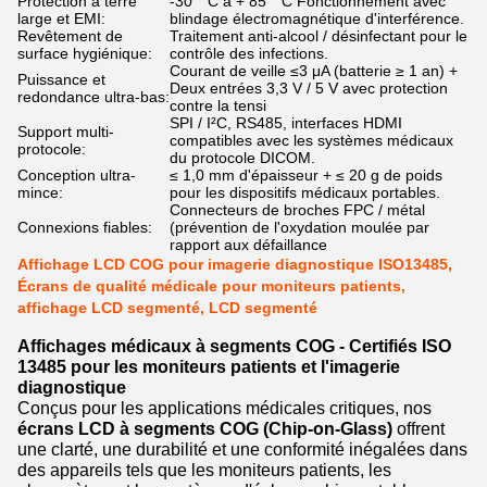
Protection à terre
-30 ° C à + 85 ° C Fonctionnement avec
large et EMI:
blindage électromagnétique d'interférence.
Revêtement de
Traitement anti-alcool / désinfectant pour le
surface hygiénique:
contrôle des infections.
Courant de veille ≤3 μA (batterie ≥ 1 an) +
Puissance et
Deux entrées 3,3 V / 5 V avec protection
redondance ultra-bas:
contre la tensi
SPI / I²C, RS485, interfaces HDMI
Support multi-
compatibles avec les systèmes médicaux
protocole:
du protocole DICOM.
Conception ultra-
≤ 1,0 mm d'épaisseur + ≤ 20 g de poids
mince:
pour les dispositifs médicaux portables.
Connecteurs de broches FPC / métal
Connexions fiables:
(prévention de l'oxydation moulée par
rapport aux défaillance
Affichage LCD COG pour imagerie diagnostique ISO13485,
Écrans de qualité médicale pour moniteurs patients,
affichage LCD segmenté, LCD segmenté
Affichages médicaux à segments COG - Certifiés ISO
13485 pour les moniteurs patients et l'imagerie
diagnostique
Conçus pour les applications médicales critiques, nos
écrans LCD à segments COG (Chip-on-Glass)
offrent
une clarté, une durabilité et une conformité inégalées dans
des appareils tels que les moniteurs patients, les