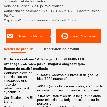
conception et de la quantité.
Délai de livraison: 4 à 6 jours ouvrables
Conditions de paiement: L / C, T / T, D / A, D / P, Western Union,
PayPal
Capacité d'approvisionnement: 200K sets / mois
Obtenez Le Meilleur Prix
Causez Maintenant
Détails de produit
Description de produit
Mettre en évidence:
Affichage LCD ISO13485 COG
,
Affichage LCD COG pour l'imagerie diagnostique
,
Écrans de qualité médicale
Contraste élevé et
≥1000: 1 Contraste + niveaux de gris 10
optimisation en
bits (1024 nuances).
niveaux de gris:
Taux de
≥60 Hz (surveillance médicale), ≤ 20 ms de
rafraîchissement
réponse pour les données en temps réel.
dynamique:
<450 nm Réduction de la longueur d'onde
Certification Low Blue
pour minimiser la fatigue oculaire pour le
Light:
personnel