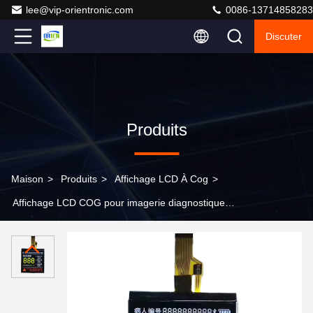
lee@vip-orientronic.com
0086-13714858283
Discuter
Produits
Maison
>
Produits
>
Affichage LCD À Cog
>
Affichage LCD COG pour imagerie diagnostique
ISO13485, Écrans de qualité médicale pour moniteurs
patients, affichage LCD segmenté, LCD segmenté