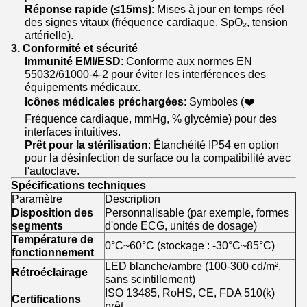
Réponse rapide (≤15ms)
: Mises à jour en temps réel
des signes vitaux (fréquence cardiaque, SpO₂, tension
artérielle).
3. Conformité et sécurité
Immunité EMI/ESD
: Conforme aux normes EN
55032/61000-4-2 pour éviter les interférences des
équipements médicaux.
Icônes médicales préchargées
: Symboles (❤️
Fréquence cardiaque, mmHg, % glycémie) pour des
interfaces intuitives.
Prêt pour la stérilisation
: Étanchéité IP54 en option
pour la désinfection de surface ou la compatibilité avec
l'autoclave.
Spécifications techniques
Paramètre
Description
Disposition des
Personnalisable (par exemple, formes
segments
d'onde ECG, unités de dosage)
Température de
0°C~60°C (stockage : -30°C~85°C)
fonctionnement
LED blanche/ambre (100-300 cd/m²,
Rétroéclairage
sans scintillement)
ISO 13485, RoHS, CE, FDA 510(k)
Certifications
prêt