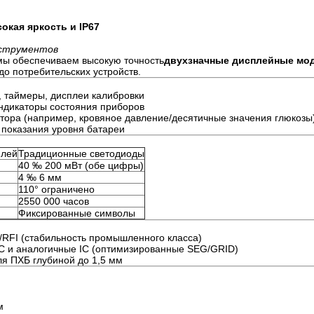
окая яркость и IP67
нструментов
мы обеспечиваем высокую точность
двухзначные дисплейные мо
о потребительских устройств.
, таймеры, дисплеи калибровки
индикаторы состояния приборов
итора (например, кровяное давление/десятичные значения глюкозы
, показания уровня батареи
плей
Традиционные светодиоды
40 ‰ 200 мВт (обе цифры)
4 ‰ 6 мм
110° ограничено
2550 000 часов
Фиксированные символы
/RFI (стабильность промышленного класса)
C и аналогичные IC (оптимизированные SEG/GRID)
ля ПХБ глубиной до 1,5 мм
м