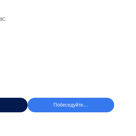
IC
чшую Цену
Побеседуйте Теперь