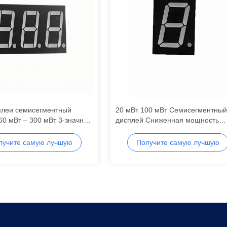
плеи семисегментный
20 мВт 100 мВт Семисегментный
60 мВт – 300 мВт 3-значный
дисплей Сниженная мощность
дный дисплей
светодиодный сегмент дисплей
лучите самую лучшую
Получите самую лучшую
цену
цену