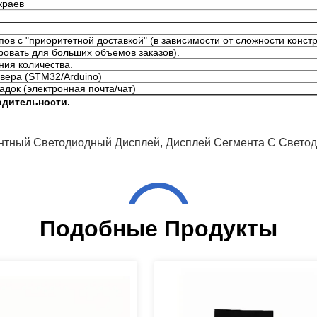
 краев
ов с "приоритетной доставкой" (в зависимости от сложности констр
овать для больших объемов заказов).
ния количества.
вера (STM32/Arduino)
док (электронная почта/чат)
одительности.
нтный Светодиодный Дисплей
,
Дисплей Сегмента С Свет
Подобные Продукты