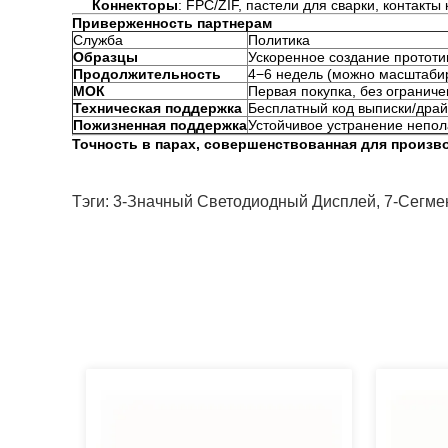
Коннекторы
: FPC/ZIF, пастели для сварки, контакты
Приверженность партнерам
Служба
Политика
Образцы
Ускоренное создание прототип
Продолжительность
4−6 недель (можно масштабир
МОК
Первая покупка, без ограниче
Техническая поддержка
Бесплатный код выписки/драй
Пожизненная поддержка
Устойчивое устранение непола
Точность в парах, совершенствованная для произв
Тэги:
3-Значный Светодиодный Дисплей
,
7-Сегме