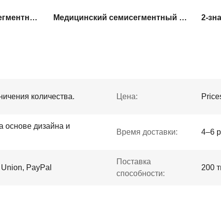
Промышленный семисегментный дисплей
Медицинский семисегментный дисплей
ничения количества.
Цена:
Price
а основе дизайна и
Время доставки:
4–6 
Поставка
n Union, PayPal
200 
способности: