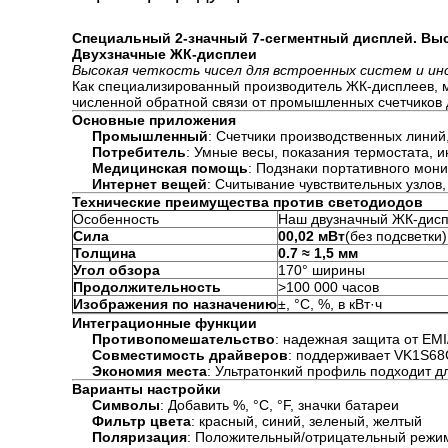
Специальный 2-значный 7-сегментный дисплей. Выс
Двухзначные ЖК-дисплеи
Высокая четкость чисел для встроенных систем и и
Как специализированный производитель ЖК-дисплеев, 
численной обратной связи от промышленных счетчиков д
Основные приложения
Промышленный
: Счетчики производственных линий
Потребитель
: Умные весы, показания термостата, 
Медицинская помощь
: Подзнаки портативного мон
Интернет вещей
: Считывание чувствительных узлов
Технические преимущества против светодиодов
Особенность
Наш двузначный ЖК-дис
Сила
00,02 мВт
(без подсветки)
Толщина
0.7 ≈ 1,5 мм
Угол обзора
170° ширины
Продолжительность
>100 000 часов
Изображения по назначению
±, °C, %, в кВт·ч
Интеграционные функции
Противопомешательство
: надежная защита от EMI
Совместимость драйверов
: поддерживает VK1S68
Экономия места
: Ультратонкий профиль подходит д
Варианты настройки
Символы
: Добавить %, °C, °F, значки батареи
Фильтр цвета
: красный, синий, зеленый, желтый
Поляризация
: Положительный/отрицательный режи