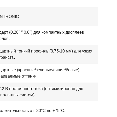
ENTRONIC
арт (0,28" ′′ 0,8") для компактных дисплеев
олов.
дартный тонкий профиль (3,75-10 мм) для узких
транств.
дартные (красные/зеленые/синие/белые)
раиваемые оттенки.
 2.2 В постоянного тока (оптимизирован для
вольтных систем).
олжительность от -30°C до +75°C.