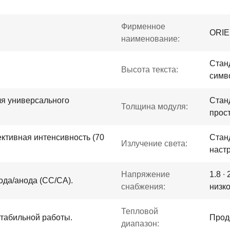
Фирменное
ORI
наименование:
Станд
Высота текста:
симв
ля универсального
Стан
Толщина модуля:
прос
ктивная интенсивность (70
Стан
Излучение света:
наст
Напряжение
1.8 ∙
ода/анода (CC/CA).
снабжения:
низко
Тепловой
табильной работы.
Прод
диапазон: