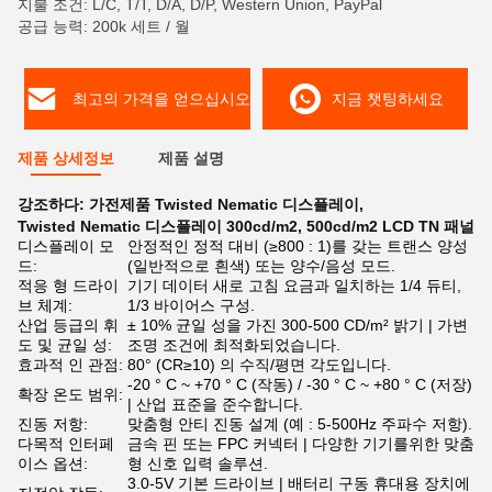
지불 조건: L/C, T/T, D/A, D/P, Western Union, PayPal
공급 능력: 200k 세트 / 월
최고의 가격을 얻으십시오
지금 챗팅하세요
제품 상세정보
제품 설명
강조하다:
가전제품 Twisted Nematic 디스플레이
,
Twisted Nematic 디스플레이 300cd/m2
,
500cd/m2 LCD TN 패널
디스플레이 모
안정적인 정적 대비 (≥800 : 1)를 갖는 트랜스 양성
드:
(일반적으로 흰색) 또는 양수/음성 모드.
적응 형 드라이
기기 데이터 새로 고침 요금과 일치하는 1/4 듀티,
브 체계:
1/3 바이어스 구성.
산업 등급의 휘
± 10% 균일 성을 가진 300-500 CD/m² 밝기 | 가변
도 및 균일 성:
조명 조건에 최적화되었습니다.
효과적 인 관점:
80° (CR≥10) 의 수직/평면 각도입니다.
-20 ° C ~ +70 ° C (작동) / -30 ° C ~ +80 ° C (저장)
확장 온도 범위:
| 산업 표준을 준수합니다.
진동 저항:
맞춤형 안티 진동 설계 (예 : 5-500Hz 주파수 저항).
다목적 인터페
금속 핀 또는 FPC 커넥터 | 다양한 기기를위한 맞춤
이스 옵션:
형 신호 입력 솔루션.
3.0-5V 기본 드라이브 | 배터리 구동 휴대용 장치에