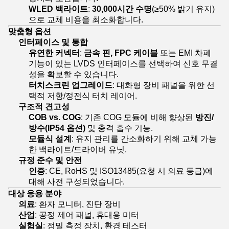
WLED 백라이트
:
30,000시간 수명
(≥50% 밝기 유지)
으로 교체 비용을 최소화합니다.
맞춤형 옵션
인터페이스 및 통합
유연한 커넥터
:
금속 핀, FPC 케이블
또는 EMI 차폐
기능이 있는 LVDS 인터페이스를 선택하여 신호 무결
성을 확보할 수 있습니다.
터치스크린 업그레이드
: 대화형 장비 패널을 위한 선
택적 저항/정전식 터치 레이어.
구조적 견고성
COB vs. COG
: 기존 COG 모듈에 비해 향상된
방진/
방수(IP54 옵션)
및 충격 흡수 기능.
모듈식 설계
: 유지 관리를 간소화하기 위해 교체 가능
한 백라이트/드라이버 유닛.
규정 준수 및 안전
인증
: CE, RoHS 및 ISO13485(요청 시 의료 등급)에
대해 사전 구성되었습니다.
대상 응용 분야
의료
: 환자 모니터, 진단 장비
산업
: 공정 제어 패널, 휴대용 미터
실험실
: 정밀 측정 장치, 환경 테스터