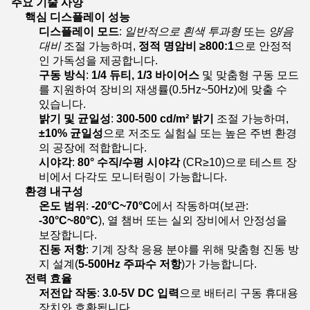
주요 기술 사양
핵심 디스플레이 성능
디스플레이 모드
:
일반적으로 흰색 투과형
또는
양/음
대비
조절 가능하며,
정적 명암비 ≥800:1
으로 안정적
인 가독성을 제공합니다.
구동 방식
:
1/4 듀티, 1/3 바이어스
및 맞춤형 구동 모드
를 지원하여 장비의 재생률(0.5Hz~50Hz)에 맞출 수
있습니다.
밝기 및 균일성
:
300-500 cd/m² 밝기
조절 가능하며,
±10% 균일성
으로 저조도 실험실 또는 높은 주변 환경
의 공장에 적합합니다.
시야각
:
80° 수직/수평 시야각
(CR≥10)으로 테스트 장
비에서 다각도 모니터링이 가능합니다.
환경 내구성
온도 범위
:
-20°C~70°C
에서 작동하며(보관:
-30°C~80°C
), 열 챔버 또는 실외 장비에서 안정성을
보장합니다.
진동 저항
: 기계 장착 응용 분야를 위해 맞춤형 진동 방
지 설계(
5-500Hz 주파수 저항
)가 가능합니다.
전력 효율
저전압 작동
:
3.0-5V DC 입력
으로 배터리 구동 휴대용
장치와 호환됩니다.