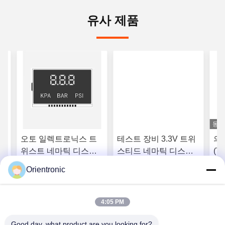
유사 제품
동영
N
오토 일렉트로닉스 트
테스트 장비 3.3V 트위
의료
디스
위스트 네마틱 디스플
스티드 네마틱 디스플
(T
 모
레이 50Hz - 2000Hz
레이 산업용 LCD 스크
플레
Orientronic
TN LCD 디스플레이와
린 RoHS
니
얻으
최고의 가격을 얻으
최고의 가격을 얻으
Tn 패널
4:05 PM
십시오
십시오
Good day, what product are you looking for?