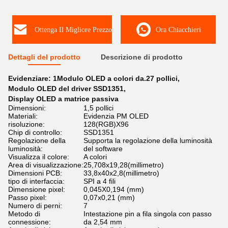
Ottenga Il Migliore Prezzo
Ora Chiacchieri
Dettagli del prodotto
Descrizione di prodotto
Evidenziare:
1Modulo OLED a colori da.27 pollici
,
Modulo OLED del driver SSD1351
,
Display OLED a matrice passiva
Dimensioni:
1,5 pollici
Materiali:
Evidenzia PM OLED
risoluzione:
128(RGB)X96
Chip di controllo:
SSD1351
Regolazione della
Supporta la regolazione della luminosità
luminosità:
del software
Visualizza il colore:
A colori
Area di visualizzazione:
25,708x19,28(millimetro)
Dimensioni PCB:
33,8x40x2,8(millimetro)
tipo di interfaccia:
SPI a 4 fili
Dimensione pixel:
0,045X0,194 (mm)
Passo pixel:
0,07x0,21 (mm)
Numero di perni:
7
Metodo di
Intestazione pin a fila singola con passo
connessione:
da 2,54 mm