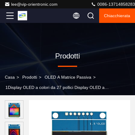
lee@vip-orientronic.com
0086-13714858283
Chiacchierata
Prodotti
Casa
>
Prodotti
>
OLED A Matrice Passiva
>
1Display OLED a colori da 27 pollici Display OLED a
colori Display OLED Modulo SSD1351 Driver,segment
lcd display,segment lcd