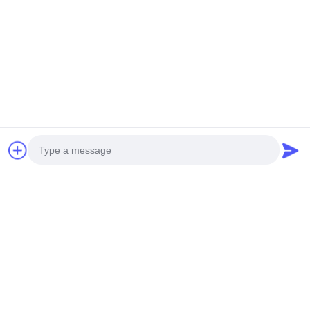
Tags:
OLED passivo
LCD a matrice passiva
Display OLED
Simili Prodotti
Photo
Video Call
Audio Call