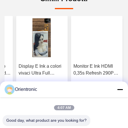
lto
Display E Ink a colori
Monitor E Ink HDMI
i di
vivaci Ultra Full
0,35s Refresh 290PPI
Refresh Digital
18:1 Contrasto
Signage Monitor E Ink
Schermo E-Paper
Orientronic
liore
Ottenga il migliore
Ottenga il migliore
lu
a colori
Touch
prezzo
prezzo
4:07 AM
Good day, what product are you looking for?