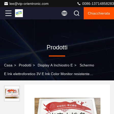
lee@vip-orientronic.com
0086-13714858283
Chiacchierata
Prodotti
Casa
>
Prodotti
>
Display A Inchiostro E
>
Schermo
E Ink elettroforetico 3V E Ink Color Monitor resistente
alle manomissioni