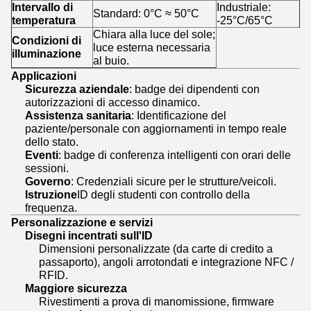
Intervallo di
Industriale:
Standard: 0°C ≈ 50°C
temperatura
-25°C/65°C
Chiara alla luce del sole;
Condizioni di
luce esterna necessaria
illuminazione
al buio.
Applicazioni
Sicurezza aziendale
: badge dei dipendenti con
autorizzazioni di accesso dinamico.
Assistenza sanitaria
: Identificazione del
paziente/personale con aggiornamenti in tempo reale
dello stato.
Eventi
: badge di conferenza intelligenti con orari delle
sessioni.
Governo
: Credenziali sicure per le strutture/veicoli.
Istruzione
ID degli studenti con controllo della
frequenza.
Personalizzazione e servizi
Disegni incentrati sull'ID
Dimensioni personalizzate (da carte di credito a
passaporto), angoli arrotondati e integrazione NFC /
RFID.
Maggiore sicurezza
Rivestimenti a prova di manomissione, firmware