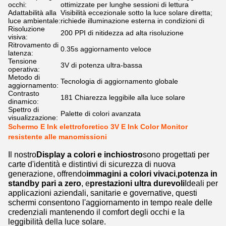
occhi:
ottimizzate per lunghe sessioni di lettura
Adattabilità alla
Visibilità eccezionale sotto la luce solare diretta;
luce ambientale:
richiede illuminazione esterna in condizioni di
Risoluzione
200 PPI di nitidezza ad alta risoluzione
visiva:
Ritrovamento di
0.35s aggiornamento veloce
latenza:
Tensione
3V di potenza ultra-bassa
operativa:
Metodo di
Tecnologia di aggiornamento globale
aggiornamento:
Contrasto
181 Chiarezza leggibile alla luce solare
dinamico:
Spettro di
Palette di colori avanzata
visualizzazione:
Schermo E Ink elettroforetico 3V E Ink Color Monitor
resistente alle manomissioni
Il nostro
Display a colori e inchiostro
sono progettati per
carte d'identità e distintivi di sicurezza di nuova
generazione, offrendo
immagini a colori vivaci
,
potenza in
standby pari a zero
, e
prestazioni ultra durevoli
Ideali per
applicazioni aziendali, sanitarie e governative, questi
schermi consentono l'aggiornamento in tempo reale delle
credenziali mantenendo il comfort degli occhi e la
leggibilità della luce solare.