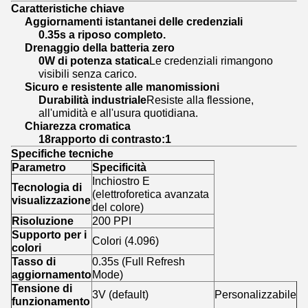
Caratteristiche chiave
Aggiornamenti istantanei delle credenziali
0.35s a riposo completo.
Drenaggio della batteria zero
0W di potenza statica
Le credenziali rimangono
visibili senza carico.
Sicuro e resistente alle manomissioni
Durabilità industriale
Resiste alla flessione,
all'umidità e all'usura quotidiana.
Chiarezza cromatica
18rapporto di contrasto:1
Specifiche tecniche
Parametro
Specificità
Inchiostro E
Tecnologia di
(elettroforetica avanzata
visualizzazione
del colore)
Risoluzione
200 PPI
Supporto per i
Colori (4.096)
colori
Tasso di
0.35s (Full Refresh
aggiornamento
Mode)
Tensione di
3V (default)
Personalizzabile
funzionamento