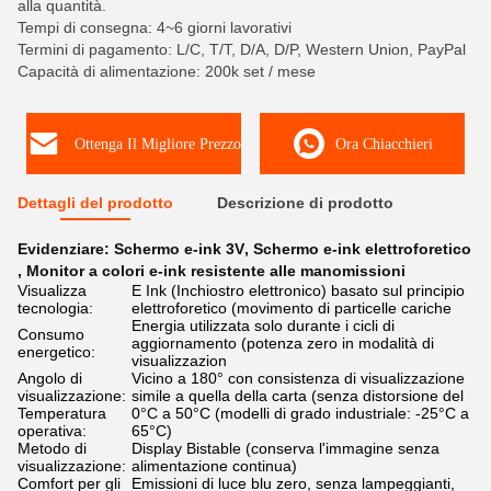
alla quantità.
Tempi di consegna: 4~6 giorni lavorativi
Termini di pagamento: L/C, T/T, D/A, D/P, Western Union, PayPal
Capacità di alimentazione: 200k set / mese
Ottenga Il Migliore Prezzo
Ora Chiacchieri
Dettagli del prodotto
Descrizione di prodotto
Evidenziare:
Schermo e-ink 3V
,
Schermo e-ink elettroforetico
,
Monitor a colori e-ink resistente alle manomissioni
Visualizza
E Ink (Inchiostro elettronico) basato sul principio
tecnologia:
elettroforetico (movimento di particelle cariche
Energia utilizzata solo durante i cicli di
Consumo
aggiornamento (potenza zero in modalità di
energetico:
visualizzazion
Angolo di
Vicino a 180° con consistenza di visualizzazione
visualizzazione:
simile a quella della carta (senza distorsione del
Temperatura
0°C a 50°C (modelli di grado industriale: -25°C a
operativa:
65°C)
Metodo di
Display Bistable (conserva l'immagine senza
visualizzazione:
alimentazione continua)
Comfort per gli
Emissioni di luce blu zero, senza lampeggianti,