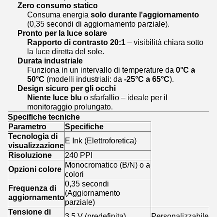
Zero consumo statico
Consuma energia
solo durante l'aggiornamento
(0,35 secondi di aggiornamento parziale).
Pronto per la luce solare
Rapporto di contrasto 20:1
– visibilità chiara sotto
la luce diretta del sole.
Durata industriale
Funziona in un intervallo di temperature da
0°C a
50°C
(modelli industriali: da
-25°C a 65°C
).
Design sicuro per gli occhi
Niente luce blu
o sfarfallio – ideale per il
monitoraggio prolungato.
Specifiche tecniche
Parametro
Specifiche
Tecnologia di
E Ink (Elettroforetica)
visualizzazione
Risoluzione
240 PPI
Monocromatico (B/N) o a
Opzioni colore
colori
0,35 secondi
Frequenza di
(Aggiornamento
aggiornamento
parziale)
Tensione di
3,5 V (predefinita)
Personalizzabile