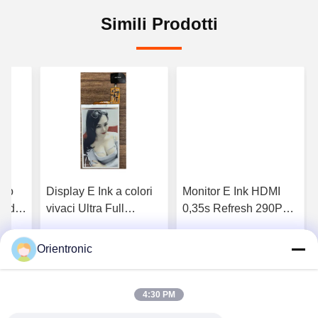
Simili Prodotti
lto
Display E Ink a colori
Monitor E Ink HDMI
i di
vivaci Ultra Full
0,35s Refresh 290PPI
Refresh Digital
18:1 Contrasto
Signage Monitor E Ink
Schermo E-Paper
Orientronic
liore
Ottenga il migliore
Ottenga il migliore
lu
a colori
Touch
prezzo
prezzo
4:30 PM