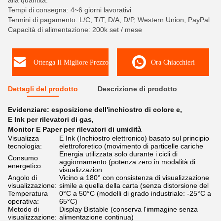
alla quantità.
Tempi di consegna: 4~6 giorni lavorativi
Termini di pagamento: L/C, T/T, D/A, D/P, Western Union, PayPal
Capacità di alimentazione: 200k set / mese
Ottenga Il Migliore Prezzo
Ora Chiacchieri
Dettagli del prodotto
Descrizione di prodotto
Evidenziare:
esposizione dell'inchiostro di colore e
,
E Ink per rilevatori di gas
,
Monitor E Paper per rilevatori di umidità
Visualizza
E Ink (Inchiostro elettronico) basato sul principio
tecnologia:
elettroforetico (movimento di particelle cariche
Energia utilizzata solo durante i cicli di
Consumo
aggiornamento (potenza zero in modalità di
energetico:
visualizzazion
Angolo di
Vicino a 180° con consistenza di visualizzazione
visualizzazione:
simile a quella della carta (senza distorsione del
Temperatura
0°C a 50°C (modelli di grado industriale: -25°C a
operativa:
65°C)
Metodo di
Display Bistable (conserva l'immagine senza
visualizzazione:
alimentazione continua)