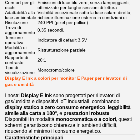
Comfort per gli
Emissioni di luce blu zero, senza lampeggianti,
occhi:
ottimizzate per lunghe sessioni di lettura
Adattabilità alla
Visibilità eccezionale sotto la luce solare diretta;
luce ambientale:
richiede illuminazione esterna in condizioni di
Risoluzione:
240 PPI (pixel per pollice)
Trova di
0.35 secondi.
aggiornamento:
Tensione
Indicatore di default 3.5V
operativa:
Modalità di
Ristrutturazione parziale
aggiornamento:
Rapporto di
20:1
contrasto:
Tipo di
Monocromo/colore
visualizzazione:
Display E Ink a colori per monitor E Paper per rilevatori di
gas e umidità
I nostri
Display E Ink
sono progettati per rilevatori di
gas/umidità e dispositivi IoT industriali, combinando
display statico a zero consumo energetico
,
leggibilità
simile alla carta a 180°
, e
prestazioni robuste
.
Disponibili in modalità
monocromatica o a colori
, questi
schermi garantiscono chiarezza in ambienti difficili,
riducendo al minimo il consumo energetico.
Caratteristiche principali