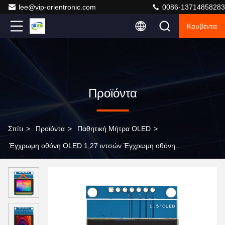
lee@vip-orientronic.com
0086-13714858283
Κουβέντα
Προϊόντα
Σπίτι
>
Προϊόντα
>
Παθητική Μήτρα OLED
>
Έγχρωμη οθόνη OLED 1,27 ιντσών Έγχρωμη οθόνη
OLED Μονάδα OLED SSD1351 Driver, οθόνη LCD
τμήματος, LCD τμήματος