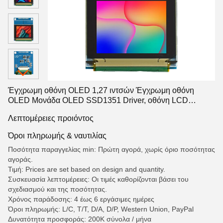
Έγχρωμη οθόνη OLED 1,27 ιντσών Έγχρωμη οθόνη
OLED Μονάδα OLED SSD1351 Driver, οθόνη LCD
τμήματος, LCD τμήματος
Λεπτομέρειες προιόντος
Όροι πληρωμής & ναυτιλίας
Ποσότητα παραγγελίας min: Πρώτη αγορά, χωρίς όριο ποσότητας
αγοράς.
Τιμή: Prices are set based on design and quantity.
Συσκευασία λεπτομέρειες: Οι τιμές καθορίζονται βάσει του
σχεδιασμού και της ποσότητας.
Χρόνος παράδοσης: 4 έως 6 εργάσιμες ημέρες
Όροι πληρωμής: L/C, T/T, D/A, D/P, Western Union, PayPal
Δυνατότητα προσφοράς: 200K σύνολα / μήνα