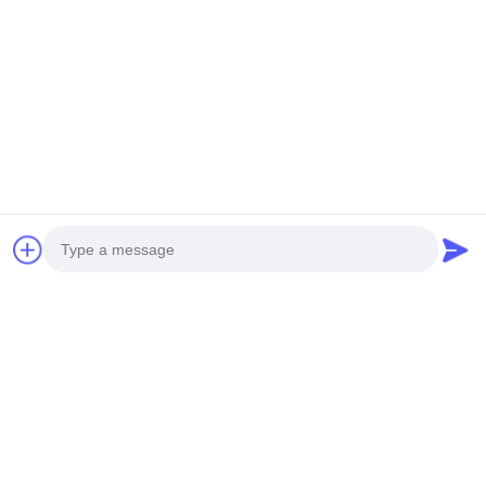
Tags:
παθητικό oled
παθητική οθόνη υγρών κρυστάλλων
Οθόνη OLED
Παρόμοια Προϊόντα
Photo
Video Call
Audio Call