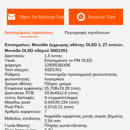
Πάρτε Την Καλύτερη Τιμή
Συνομιλία Τώρα
Λεπτομέρειες προιόντος
Περιγραφή προϊόντων
Επισημαίνω:
Μονάδα έγχρωμης οθόνης OLED 1
,
27 ιντσών
,
Μονάδα OLED οδηγού SSD1351
Διαστάσεις:
1,5 ίντσες
Υλικά:
Επισημάνετε το PM OLED
ψήφισμα:
128(RGB)X96
Τσιπ ελέγχου:
SSD1351
Ρύθμιση
Υποστηρίζει προσαρμογή φωτεινότητας
φωτεινότητας:
λογισμικού
Χρώμα οθόνης:
Πλήρες χρώμα
Επιφάνεια εμφάνισης:
25,708x19,28 (mm)
Διαστάσεις PCB:
33,8x40x2,8 (mm)
τύπος διεπαφής:
4-συρματόπλεγμα
Μέγεθος pixel:
0,045X0,194 (mm)
Pixel Pitch:
0,07x0,21 (mm)
Αριθμός καρφιτσών:
7
Κεφαλίδα καρφίτσας μονής σειράς βήματος
Μέθοδος σύνδεσης:
2,54 mm
Γωνία θέασης:
Πλήρης γωνία εξέτασης