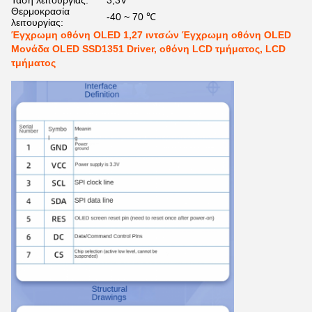
Τάση λειτουργίας:
3,3V
Θερμοκρασία
-40 ~ 70 ℃
λειτουργίας:
Έγχρωμη οθόνη OLED 1,27 ιντσών Έγχρωμη οθόνη OLED
Μονάδα OLED SSD1351 Driver, οθόνη LCD τμήματος, LCD
τμήματος