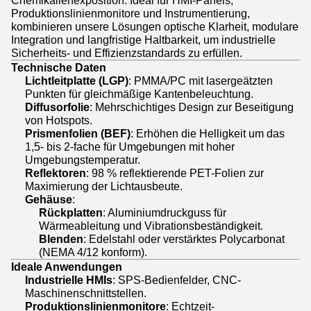
Chemikalienexposition. Ideal für HMI-Panels,
Produktionslinienmonitore und Instrumentierung,
kombinieren unsere Lösungen optische Klarheit, modulare
Integration und langfristige Haltbarkeit, um industrielle
Sicherheits- und Effizienzstandards zu erfüllen.
Technische Daten
Lichtleitplatte (LGP)
: PMMA/PC mit lasergeätzten
Punkten für gleichmäßige Kantenbeleuchtung.
Diffusorfolie
: Mehrschichtiges Design zur Beseitigung
von Hotspots.
Prismenfolien (BEF)
: Erhöhen die Helligkeit um das
1,5- bis 2-fache für Umgebungen mit hoher
Umgebungstemperatur.
Reflektoren
: 98 % reflektierende PET-Folien zur
Maximierung der Lichtausbeute.
Gehäuse
:
Rückplatten
: Aluminiumdruckguss für
Wärmeableitung und Vibrationsbeständigkeit.
Blenden
: Edelstahl oder verstärktes Polycarbonat
(NEMA 4/12 konform).
Ideale Anwendungen
Industrielle HMIs
: SPS-Bedienfelder, CNC-
Maschinenschnittstellen.
Produktionslinienmonitore
: Echtzeit-