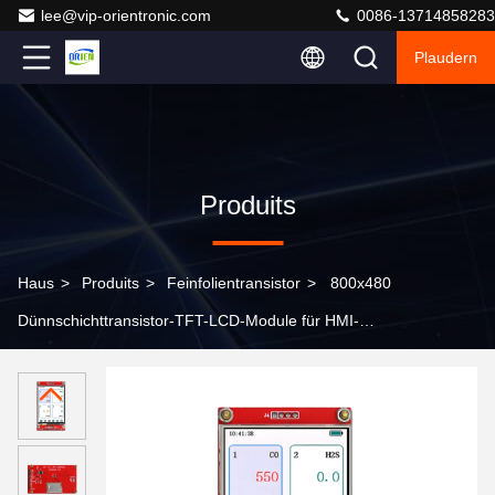
lee@vip-orientronic.com
0086-13714858283
Plaudern
Produits
Haus
>
Produits
>
Feinfolientransistor
>
800x480
Dünnschichttransistor-TFT-LCD-Module für HMI-
Bedienfelder