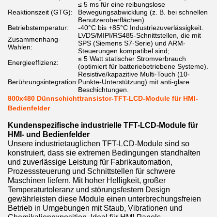
≤ 5 ms für eine reibungslose
Reaktionszeit (GTG):
Bewegungsabwicklung (z. B. bei schnellen
Benutzeroberflächen).
Betriebstemperatur:
-40°C bis +85°C Industriezuverlässigkeit.
LVDS/MIPI/RS485-Schnittstellen, die mit
Zusammenhang-
SPS (Siemens S7-Serie) und ARM-
Wahlen:
Steuerungen kompatibel sind;
≤ 5 Watt statischer Stromverbrauch
Energieeffizienz:
(optimiert für batteriebetriebene Systeme).
Resistive/kapazitive Multi-Touch (10-
Berührungsintegration:
Punkte-Unterstützung) mit anti-glare
Beschichtungen.
800x480 Dünnschichttransistor-TFT-LCD-Module für HMI-
Bedienfelder
Kundenspezifische industrielle TFT-LCD-Module für
HMI- und Bedienfelder
Unsere industrietauglichen TFT-LCD-Module sind so
konstruiert, dass sie extremen Bedingungen standhalten
und zuverlässige Leistung für Fabrikautomation,
Prozesssteuerung und Schnittstellen für schwere
Maschinen liefern. Mit hoher Helligkeit, großer
Temperaturtoleranz und störungsfestem Design
gewährleisten diese Module einen unterbrechungsfreien
Betrieb in Umgebungen mit Staub, Vibrationen und