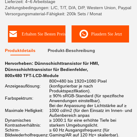
Lieferzeit: 4~6 Arbeitstage
Zahlungsbedingungen: L/C, T/T, D/A, D/P, Western Union, Paypal
Versorgungsmaterial-Fähigkeit: 200k Sets / Monat
Erhalten Sie Besten Preis
Plaudern Sie Jetzt
Produktdetails
Produkt-Beschreibung
Hervorheben:
Dünnschichttransistor für HMI
,
Dünnschichttransistor für Bedienfelder
,
800x480 TFT-LCD-Module
800×480 bis 1920×1080 Pixel
Anzeigeauflösung:
(konfigurierbar je nach
Produktspezifikation).
≥ 90% sRGB-Standard (für spezifische
Farbspektrum:
Anwendungen einstellbar).
Bei der Anpassung der Lichtstärke auf ≥
Maximale Helligkeit:
1000 cd/m2 (für den Einsatz im Innen- und
Außenbereich anpas
Dynamisches
≥ 1000:1 für eine erhöhte Tiefe bei
Kontrastverhältnis:
starkem Umgebungslicht.
Schirm-
≥ 60 Hz Ausgangsfrequenz (für
Bildwiederholfrequenz:
Gaming/AR auf 120 Hz+ skalierbar).