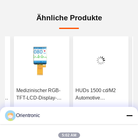
Ähnliche Produkte
Medizinischer RGB-
HUDs 1500 cd/M2
S
oren
TFT-LCD-Display-
Automotive
D
Überwachungs-
Dünnschichttransistor-
1
Touchscreen-Modul für
LCD-Modul TFT für
T
Orientronic
 Preis
Erhalten Sie besten
Erhalten Sie besten
-
Bildgebung
Armaturenbretter
A
Preis
Preis
5:02 AM